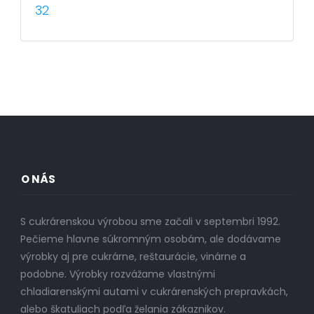
32
O NÁS
S cukrárenskou výrobou sme začali v septembri 1992.
Pečieme hlavne súkromným osobám, ale dodávame
výrobky aj pre cukrárne, reštaurácie, vinárne a
podobne. Výrobky rozvážame vlastnými
chladiarenskými autami v cukrárenských prepravkách,
alebo škatuliach podľa želania zákaznikov.