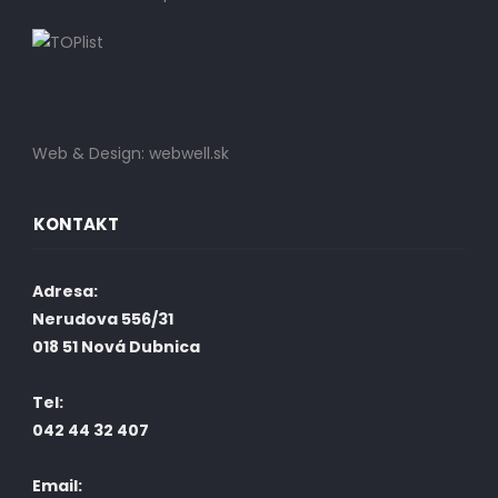
Web & Design: webwell.sk
KONTAKT
Adresa:
Nerudova 556/31
018 51 Nová Dubnica
Tel:
042 44 32 407
Email: